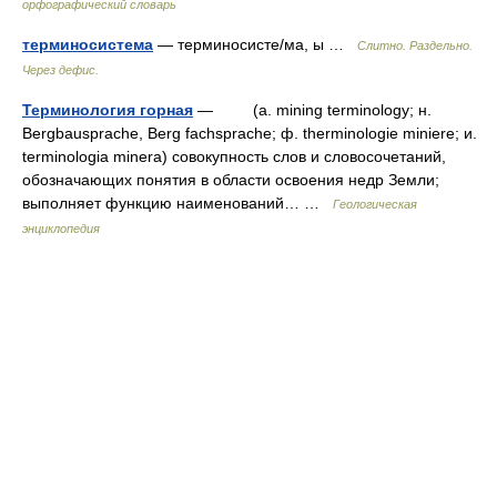
орфографический словарь
терминосистема
— терминосисте/ма, ы …
Слитно. Раздельно.
Через дефис.
Терминология горная
— (a. mining terminology; н.
Bergbausprache, Berg fachsprache; ф. therminologie miniere; и.
terminologia minera) совокупность слов и словосочетаний,
обозначающих понятия в области освоения недр Земли;
выполняет функцию наименований… …
Геологическая
энциклопедия